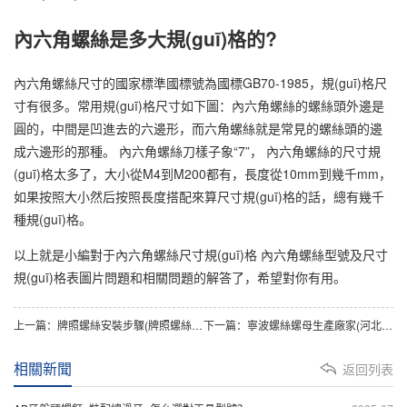
內六角螺絲是多大規(guī)格的?
內六角螺絲尺寸的國家標準國標號為國標GB70-1985，規(guī)格尺
寸有很多。常用規(guī)格尺寸如下圖：內六角螺絲的螺絲頭外邊是
圓的，中間是凹進去的六邊形，而六角螺絲就是常見的螺絲頭的邊
成六邊形的那種。 內六角螺絲刀樣子象“7”， 內六角螺絲的尺寸規
(guī)格太多了，大小從M4到M200都有，長度從10mm到幾千mm，
如果按照大小然后按照長度搭配來算尺寸規(guī)格的話，總有幾千
種規(guī)格。
以上就是小編對于內六角螺絲尺寸規(guī)格 內六角螺絲型號及尺寸
規(guī)格表圖片問題和相關問題的解答了，希望對你有用。
上一篇：
牌照螺絲安裝步驟(牌照螺絲是多大尺寸的)
下一篇：
寧波螺絲螺母生產廠家(河北螺絲螺母生產廠家)
相關新聞
返回列表