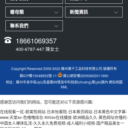
螺母類
新聞資訊
聯系我們
18661069357
400-6787-447 陳女士
Copyright Reserved 2009-2022 蘇州萬千工品科技有限公司 版權所有
蘇ICP備15048952號-11
蘇公網安備32050602011990
地址：蘇州市吳中區(qū)長蠡路99號吳中科技創(chuàng)業(yè)園內
網站地圖
XML
感谢您访问我们的网站，您可能还对以下资源感兴趣：
在线观看一区-欧美性网站-日本怡春院-日本黄页网站-日本黄色中文字幕-
www.天堂av-色噜噜综合-800av在线播放-欧洲精品久久-黄色网址你懂的-
中国女人裸体乱淫-久久永久免费视频-成人福利小视频-国产精品美女一