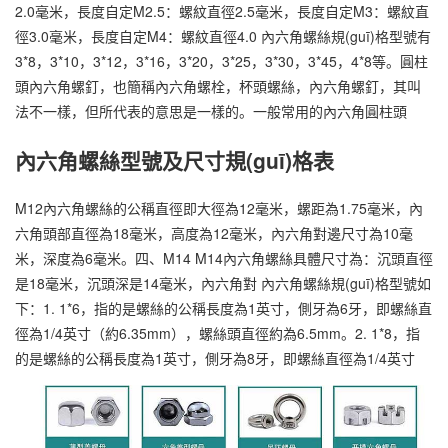
2.0毫米，長度自定M2.5：螺紋直徑2.5毫米，長度自定M3：螺紋直
徑3.0毫米，長度自定M4：螺紋直徑4.0 內六角螺絲規(guī)格型號有
3*8，3*10，3*12，3*16，3*20，3*25，3*30，3*45，4*8等。圓柱
頭內六角螺釘，也簡稱內六角螺栓，杯頭螺絲，內六角螺釘，其叫
法不一樣，但所代表的意思是一樣的。一般常用的內六角圓柱頭
內六角螺絲型號及尺寸規(guī)格表
M12內六角螺絲的公稱直徑即大徑為12毫米，螺距為1.75毫米，內
六角頭部直徑為18毫米，高度為12毫米，內六角對邊尺寸為10毫
米，深度為6毫米。四、M14 M14內六角螺絲具體尺寸為：沉頭直徑
是18毫米，沉頭深是14毫米，內六角對 內六角螺絲規(guī)格型號如
下：1. 1*6，指的是螺絲的公稱長度為1英寸，側牙為6牙，即螺絲直
徑為1/4英寸（約6.35mm），螺絲頭直徑約為6.5mm。2. 1*8，指
的是螺絲的公稱長度為1英寸，側牙為8牙，即螺絲直徑為1/4英寸