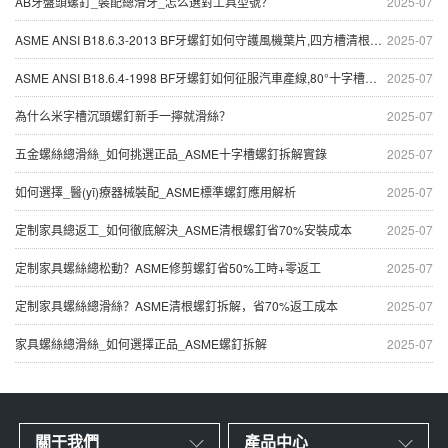
AB牙盤頭螺釘_裝配總滑牙_怎么選對工具型號？
2025-07
ASME ANSI B18.6.3-2013 BF牙螺釘如何守護風機葉片,四方槽清根設計破解振動困局
2025-07
ASME ANSI B18.6.4-1998 BF牙螺釘如何征服汽車產線,80°十字槽半沉頭設計暗藏什么破拆玄機
2025-07
為什么米字槽沉頭螺釘新手一擰就滑絲？
2025-07
五金螺絲總滑絲_如何挑選正品_ASME十字槽螺釘拆解實錄
2025-07
如何選擇_醫(yī)療器械裝配_ASME標準螺釘應用解析
2025-07
定制家具總返工_如何徹底解決_ASME清根螺釘省70%安裝成本
2025-07
定制家具螺絲總松動？ASME修剪螺釘省50%工時+零返工
2025-07
定制家具螺絲總滑絲？ASME清根螺釘拆解，省70%返工成本
2025-07
家具螺絲總滑絲_如何選擇正品_ASME螺釘拆解
2025-07
關于我們
產品中心